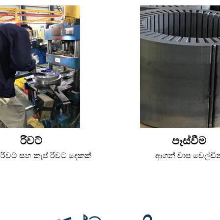
රිවට්
පෑස්වීම
රිවට් සහ කැප් රිවට් දෙකක්
ආගන් චාප වෙල්ඩින