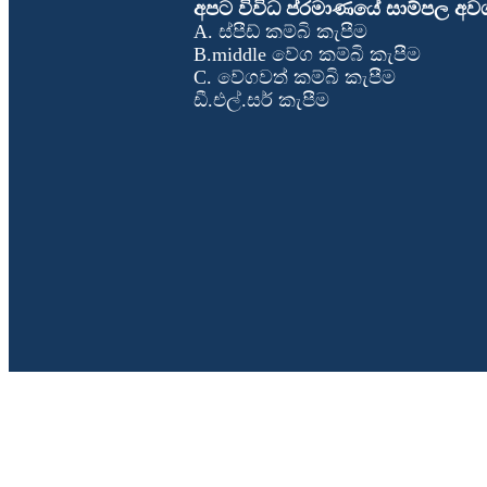
අපට විවිධ ප්රමාණයේ සාම්පල අවශ
A. ස්පීඩ් කම්බි කැපීම
B.middle වේග කම්බි කැපීම
C. වේගවත් කම්බි කැපීම
ඩී.එල්.සර් කැපීම