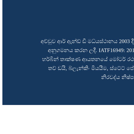
අච්චුව ආර් ඇන්ඩ් ඩී මධ්යස්ථානය 200
අනුගමනය කරන ලදී. IATF16949: 2016
හර්බින් තාක්ෂණ ආයතනයේ මෝටර් රථ
තව් ඩයි, බ්ලැන්කිං මියයීම, ස්ටේට්
නිරවද්ය නිෂ්