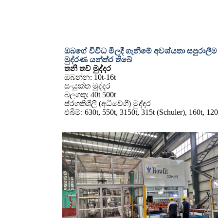
ඔබගේ විවිධ මිලදී ගැනීමේ අවශ්යතා සපුරාලී
මුද්රණ යන්ත්ර තිබේ
තනි තව් මුද්දර
ඔබන්න: 10t-16t
සංයුක්ත මුද්දර
බලගතු: 40t 500t
ප්රගතිශීලී (අධිවේගී) මුද්දර
එබීම්: 630t, 550t, 3150t, 315t (Schuler), 160t, 120