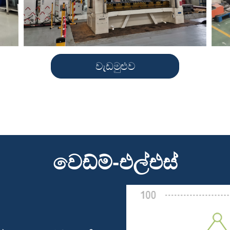
වැඩමුළුව
වෙඩ්ම්-එල්එස්