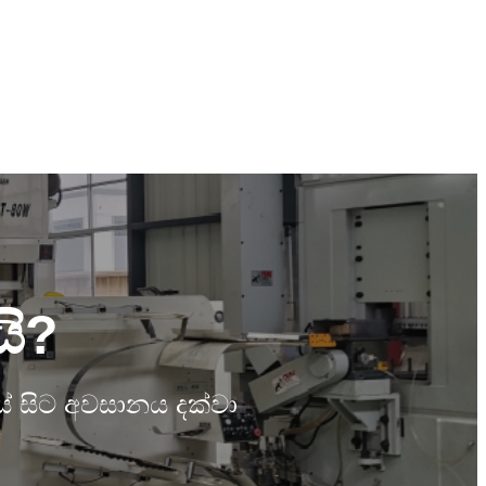
ි?
යේ සිට අවසානය දක්වා