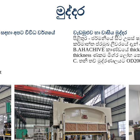
මුද්දර
ම සඳහා අපට විවිධ වර්ගයේ
වැඩමුළුව හා වාසිය මුද්දර
පිළිතුර - ජර්මනියේ සිට උසස
කර්මාන්ත ප්රමුඛ ලීවරයේ දැන්
B.AHACHIVE කාණ්ඩයේ thickn
thickness ණකම මිශ්ර ලෝහ නො
C. තනි තව් මුද්රණාලයට OD200
t