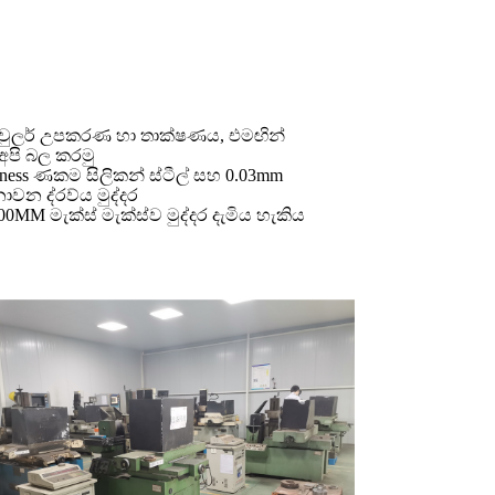
් ෂවුලර් උපකරණ හා තාක්ෂණය, එමඟින්
 අපි බල කරමු
ess ණකම සිලිකන් ස්ටීල් සහ 0.03mm
වන ද්රව්ය මුද්දර
0MM මැක්ස් මැක්ස්ව මුද්දර දැමිය හැකිය