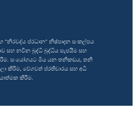
හ "නිරවද්ය ප්රධාන" නිෂ්පාදන සංකල්පය
 සහ නවීන බුද්ධි බුද්ධිය සැපයීම සහ
රීම. සංයෝගයට මිය යන තනිකඩය, තනි
තලා කිරීම, වේගවත් ප්රතිචාරය සහ අධි
යාත්මක කිරීම.