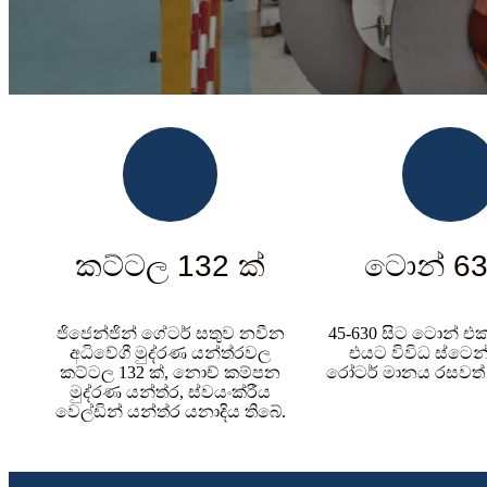
කට්ටල 132 ක්
ටොන් 63
ජිජෙන්ජින් ගේටර් සතුව නවීන
45-630 සිට ටොන් එ
අධිවේගී මුද්රණ යන්ත්රවල
එයට විවිධ ස්ටෙ
කට්ටල 132 ක්, නොච් කම්පන
රෝටර් මානය රසවත්
මුද්රණ යන්ත්ර, ස්වයංක්රීය
වෙල්ඩින් යන්ත්ර යනාදිය තිබේ.