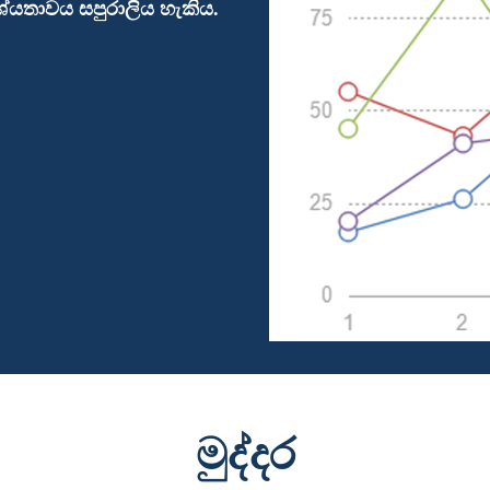
්යතාවය සපුරාලිය හැකිය.
මුද්දර