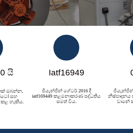
0 යි
Iatf16949
ජියැන්ජින් ගේටර් 2016 දී
ජියැන්ජි
කක් ඔබන්න,
iatf169449 කළමනාකරණ පද්ධතිය
නිෂ්පාදනය 
න්ටෝ සහ
සමත් විය.
වානේ ක
 කළ හැකිය.