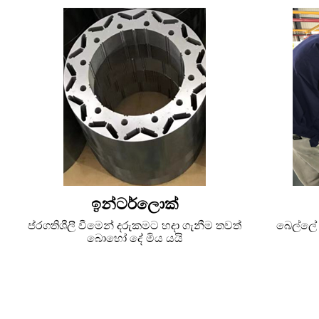
ඉන්ටර්ලොක්
ප්රගතිශීලී වීමෙන් දරුකමට හදා ගැනීම තවත්
බෙල්ලේ 
බොහෝ දේ මිය යයි