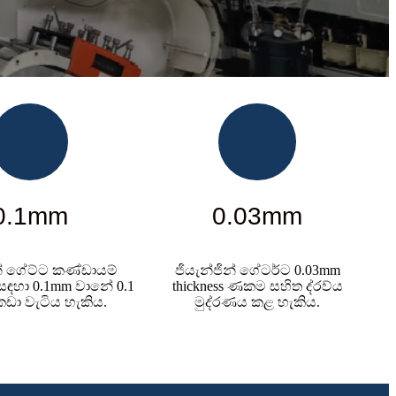
0.1mm
0.03mm
න් ගේට්ට කණ්ඩායම්
ජියැන්ජින් ගේටර්ට 0.03mm
සඳහා 0.1mm වානේ 0.1
thickness ණකම සහිත ද්රව්ය
ඩා වැටිය හැකිය.
මුද්රණය කළ හැකිය.