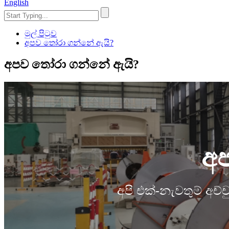
English
මුල් පිටුව
අපව තෝරා ගන්නේ ඇයි?
අපව තෝරා ගන්නේ ඇයි?
අ
අපි එක්-නැවතුම් අච