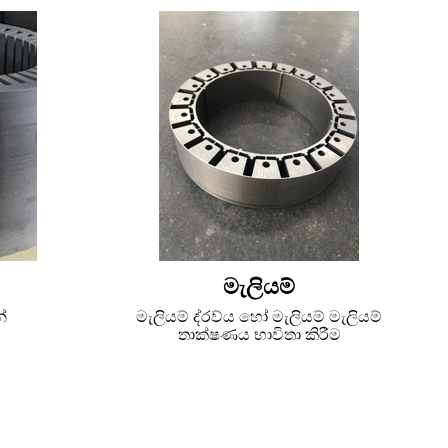
මැලියම්
්
මැලියම් ද්රව්ය හෝ මැලියම් මැලියම්
තාක්ෂණය භාවිතා කිරීම