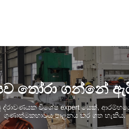
පව තෝරා ගන්නේ ඇය
්චු ද්රාවණයක විශේෂ expert යෙක්, ආරම්භ
ගුණාත්මකභාවය පාලනය කර ගත හැකිය.