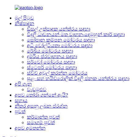
මුල් පිටුව
නිෂ්පාදන
ඩීසල් උත්පාදක යන්ත්රය සඳහා
විදුලි ධාවනයන් මත වාහන-දෙමුහුන් කාර් සඳහා
සෝපාන කම්පන මෝටරය සඳහා
අධි වෝල්ටීයතා මෝටරය සඳහා
රේඛීය මෝටරය සඳහා
දුම්රිය ප්රවාහනය සඳහා
සර්වෝ මෝටරය සඳහා
ස්ටෙපර් මෝටරය සඳහා
ස්විච් අවුල් කරන්න මෝටරය
සුළං සහ හයිඩ්රොලික් විදුලි ජනක යන්ත්රය සඳහා
අපි ගැන
වැඩමුළුව
අපව තෝරා ගන්නේ ඇයි?
සහාය
නිතර අසනු ලබන ප්රශ්න
පුවත්
කර්මාන්ත පුවත්
සමාගම් පුවත්
අපව අමතන්න