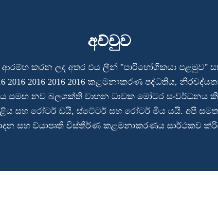
අච්චුව
3 දී ආරම්භ කරන ලද අතර එය ලීන් "පාරිභෝගිකයා පළමුව" ස
 2016 2016 2016 2016 කළමනාකරණ පද්ධතිය, නිරවද්යතාව
ය සමඟ නව බලශක්ති වාහන ධාවක මෝටර සංවර්ධනය කි
 පේළිය සහ රෝටර් ඩයි, ස්ටේටර් සහ රෝටර් මිය යයි. අපි සම
පාදන සහ ව්යාපෘති විස්තීර්ණ කළමනාකරණය සාර්ථකව ක්රි