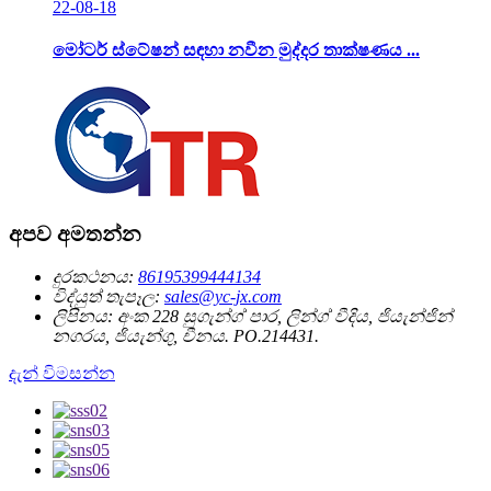
22-08-18
මෝටර් ස්ටේෂන් සඳහා නවීන මුද්දර තාක්ෂණය ...
අපව අමතන්න
දුරකථනය:
86195399444134
විද්යුත් තැපෑල:
sales@yc-jx.com
ලිපිනය:
අංක 228 සුගැන්ග් පාර, ලින්ග් වීදිය, ජියැන්ජින්
නගරය, ජියැන්ගු, චීනය. PO.214431.
දැන් විමසන්න