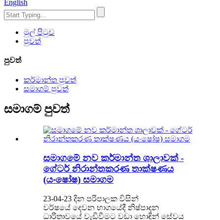
English
මුල් පිටුව
පුවත්
පුවත්
කර්මාන්ත පුවත්
සමාගම් පුවත්
සමාගම් පුවත්
සමාගමේ නව කර්මාන්ත ශාලාවක් -
ගේටර් නිරාන්තකරණ තාක්ෂණය
(යංෂෝෂ) සමාගම
23-04-23 දින පරිපාලක විසින්
වර්ෂයේ දෙවන භාගයේදී නිෂ්පාදන
ධාරිතාවයේ වැඩිවීමට වඩා හොඳින් සේවය