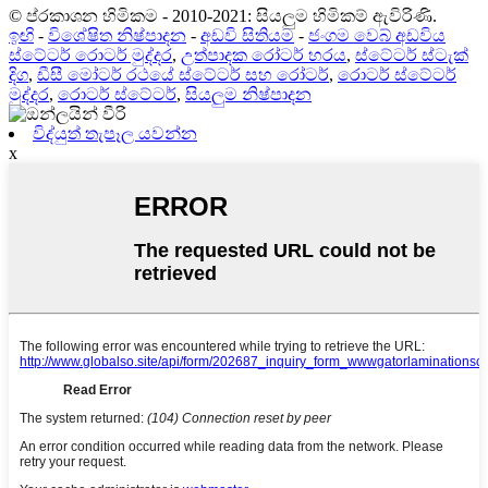
© ප්රකාශන හිමිකම - 2010-2021: සියලුම හිමිකම් ඇවිරිණි.
ඉඟි
-
විශේෂිත නිෂ්පාදන
-
අඩවි සිතියම
-
ජංගම වෙබ් අඩවිය
ස්ටේටර් රොටර් මුද්දර
,
උත්පාදක රෝටර් හරය
,
ස්ටේටර් ස්ටැක්
දිග
,
ඩීසී මෝටර් රථයේ ස්ටේටර් සහ රෝටර්
,
රොටර් ස්ටේටර්
මුද්දර
,
රොටර් ස්ටේටර්
,
සියලුම නිෂ්පාදන
විද්යුත් තැපෑල යවන්න
x