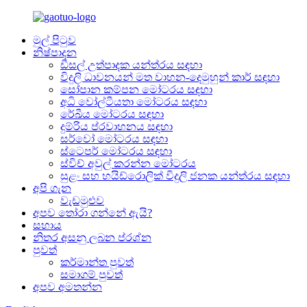
මුල් පිටුව
නිෂ්පාදන
ඩීසල් උත්පාදක යන්ත්රය සඳහා
විදුලි ධාවනයන් මත වාහන-දෙමුහුන් කාර් සඳහා
සෝපාන කම්පන මෝටරය සඳහා
අධි වෝල්ටීයතා මෝටරය සඳහා
රේඛීය මෝටරය සඳහා
දුම්රිය ප්රවාහනය සඳහා
සර්වෝ මෝටරය සඳහා
ස්ටෙපර් මෝටරය සඳහා
ස්විච් අවුල් කරන්න මෝටරය
සුළං සහ හයිඩ්රොලික් විදුලි ජනක යන්ත්රය සඳහා
අපි ගැන
වැඩමුළුව
අපව තෝරා ගන්නේ ඇයි?
සහාය
නිතර අසනු ලබන ප්රශ්න
පුවත්
කර්මාන්ත පුවත්
සමාගම් පුවත්
අපව අමතන්න