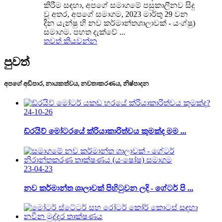
කිරීම සඳහා, අපගේ සමාගමේ පසුකාලීනව සිදු
වූ අතර, අපගේ සමාගම, 2023 මාර්තු 29 වන
දින යැන්ෂු හි නව කර්මාන්තශාලාවක් - යංග්ෂු)
සමාගම. පහත දැක්වේ ...
තවත් කියවන්න
පුවත්
අපගේ අඩිපාර, නායකත්වය, නවතාකරණය, නිෂ්පාදන
24-10-26
ඩ්රයිව් මෝටරයේ ක්රියාකාරිත්වය කුමක්ද මම ...
23-04-23
නව කර්මාන්ත ශාලාවක් පිහිටුවන ලදි - ගේටර් පි ...