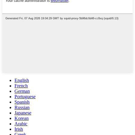
English
French
German
Portuguese
Spanish
Russian
Japanese
Korean
Arabic
Irish
Greek