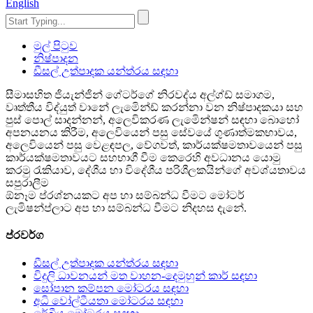
English
මුල් පිටුව
නිෂ්පාදන
ඩීසල් උත්පාදක යන්ත්රය සඳහා
සීමාසහිත ජියැන්ජින් ගේටර්ගේ නිරවද්ය අල්ග්ඩ් සමාගම,
වෘත්තීය විද්යුත් වානේ ලැමිෙන්ඩ් කරන්නා වන නිෂ්පාදකයා සහ
පුස් පොල් සාදන්නන්, අලෙවිකරණ ලැමිෙන්ෂන් සඳහා බොහෝ
අපනයනය කිරීම, අලෙවියෙන් පසු සේවයේ ගුණාත්මකභාවය,
අලෙවියෙන් පසු වෙළඳපල, වේගවත්, කාර්යක්ෂමතාවයෙන් පසු
කාර්යක්ෂමතාවයට සහභාගී වීම කෙරෙහි අවධානය යොමු
කරමු රැකියාව, දේශීය හා විදේශීය පරිශීලකයින්ගේ අවශ්යතාවය
සපුරාලීම
ඕනෑම ප්රශ්නයකට අප හා සම්බන්ධ වීමට මෝටර්
ලැමිෂන්ප්ලාට අප හා සම්බන්ධ වීමට නිදහස දැනේ.
ප්රවර්ග
ඩීසල් උත්පාදක යන්ත්රය සඳහා
විදුලි ධාවනයන් මත වාහන-දෙමුහුන් කාර් සඳහා
සෝපාන කම්පන මෝටරය සඳහා
අධි වෝල්ටීයතා මෝටරය සඳහා