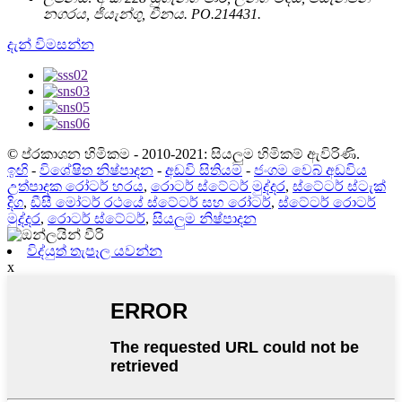
නගරය, ජියැන්ගු, චීනය. PO.214431.
දැන් විමසන්න
© ප්රකාශන හිමිකම - 2010-2021: සියලුම හිමිකම් ඇවිරිණි.
ඉඟි
-
විශේෂිත නිෂ්පාදන
-
අඩවි සිතියම
-
ජංගම වෙබ් අඩවිය
උත්පාදක රෝටර් හරය
,
රොටර් ස්ටේටර් මුද්දර
,
ස්ටේටර් ස්ටැක්
දිග
,
ඩීසී මෝටර් රථයේ ස්ටේටර් සහ රෝටර්
,
ස්ටේටර් රොටර්
මුද්දර
,
රොටර් ස්ටේටර්
,
සියලුම නිෂ්පාදන
විද්යුත් තැපෑල යවන්න
x