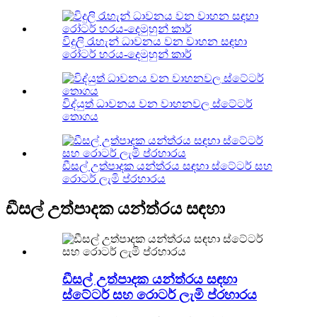
විදුලි රැහැන් ධාවනය වන වාහන සඳහා
රෝටර් හරය-දෙමුහුන් කාර්
විද්යුත් ධාවනය වන වාහනවල ස්ටේටර්
තොගය
ඩීසල් උත්පාදක යන්ත්රය සඳහා ස්ටේටර් සහ
රොටර් ලැමි ප්රහාරය
ඩීසල් උත්පාදක යන්ත්රය සඳහා
ඩීසල් උත්පාදක යන්ත්රය සඳහා
ස්ටේටර් සහ රොටර් ලැමි ප්රහාරය