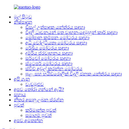
මුල් පිටුව
නිෂ්පාදන
ඩීසල් උත්පාදක යන්ත්රය සඳහා
විදුලි ධාවනයන් මත වාහන-දෙමුහුන් කාර් සඳහා
සෝපාන කම්පන මෝටරය සඳහා
අධි වෝල්ටීයතා මෝටරය සඳහා
රේඛීය මෝටරය සඳහා
දුම්රිය ප්රවාහනය සඳහා
සර්වෝ මෝටරය සඳහා
ස්ටෙපර් මෝටරය සඳහා
ස්විච් අවුල් කරන්න මෝටරය
සුළං සහ හයිඩ්රොලික් විදුලි ජනක යන්ත්රය සඳහා
අපි ගැන
වැඩමුළුව
අපව තෝරා ගන්නේ ඇයි?
සහාය
නිතර අසනු ලබන ප්රශ්න
පුවත්
කර්මාන්ත පුවත්
සමාගම් පුවත්
අපව අමතන්න