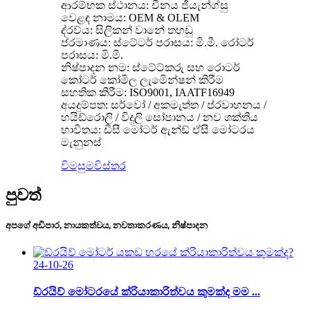
ආරම්භක ස්ථානය: චීනය ජියැන්ග්සු
වෙළඳ නාමය: OEM & OLEM
ද්රව්ය: සිලිකන් වානේ තහඩු
ප්රමාණය: ස්ටේටර් පරාසය: මි.මී. රෝටර්
පරාසය: මි.මී.
නිෂ්පාදන නම: ස්ටේට්කරු සහ රොටර්
කෝටර් කෝමිල ලැමිෙන්ෂන් කිරීම
සහතික කිරීම: ISO9001, IAATF16949
අයදුම්පත: සර්වෝ / අකමැත්ත / ප්රවාහනය /
හයිඩ්රොලි / විදුලි සෝපානය / නව ශක්තිය
භාවිතය: ඩීසී මෝටර් ඇන්ඩ් ඒසී මෝටරය
මැනුනස්
විමසුම
විස්තර
පුවත්
අපගේ අඩිපාර, නායකත්වය, නවතාකරණය, නිෂ්පාදන
24-10-26
ඩ්රයිව් මෝටරයේ ක්රියාකාරිත්වය කුමක්ද මම ...