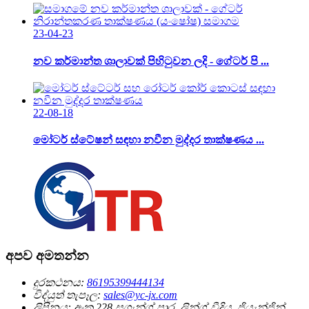
23-04-23
නව කර්මාන්ත ශාලාවක් පිහිටුවන ලදි - ගේටර් පි ...
22-08-18
මෝටර් ස්ටේෂන් සඳහා නවීන මුද්දර තාක්ෂණය ...
අපව අමතන්න
දුරකථනය:
86195399444134
විද්යුත් තැපෑල:
sales@yc-jx.com
ලිපිනය:
අංක 228 සුගැන්ග් පාර, ලින්ග් වීදිය, ජියැන්ජින්