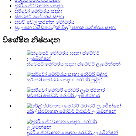
රේඛීය මෝටරය සඳහා
දුම්රිය ප්රවාහනය සඳහා
සර්වෝ මෝටරය සඳහා
ස්ටෙපර් මෝටරය සඳහා
ස්විච් අවුල් කරන්න මෝටරය
සුළං සහ හයිඩ්රොලික් විදුලි ජනක යන්ත්රය සඳහා
විශේෂිත නිෂ්පාදන
ස්ටෙපර් මෝටරය සඳහා ස්ටේටර් ලැමිෙන්ෂන්
සර්වෝ මෝටරය සඳහා රෝටර් මුද්දර
සර්වෝ මෝටර් රොටර් ලැමි ප්රහාර
රේල් ප්රවාහන මෝටර් ට්රාටර් ලැමිෙන්ෂන්
දුම්රිය ප්රවාහනය සඳහා රෝටර් ලැමිෙන්ෂන්