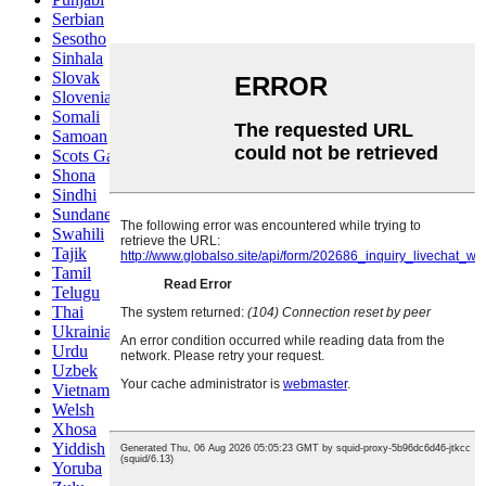
Serbian
Sesotho
Sinhala
Slovak
Slovenian
Somali
Samoan
Scots Gaelic
Shona
Sindhi
Sundanese
Swahili
Tajik
Tamil
Telugu
Thai
Ukrainian
Urdu
Uzbek
Vietnamese
Welsh
Xhosa
Yiddish
Yoruba