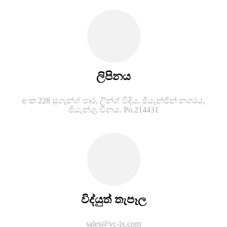
ලිපිනය
අංක 228 සුගැන්ග් පාර, ලින්ග් වීදිය, ජියැන්ජින් නගරය,
ජියැන්ගු, චීනය. Po.214431
විද්යුත් තැපෑල
sales@yc-jx.com