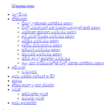
මුල් පිටුව
නිෂ්පාදන
ඩීසල් උත්පාදක යන්ත්රය සඳහා
විදුලි ධාවනයන් මත වාහන-දෙමුහුන් කාර් සඳහා
සෝපාන කම්පන මෝටරය සඳහා
අධි වෝල්ටීයතා මෝටරය සඳහා
රේඛීය මෝටරය සඳහා
දුම්රිය ප්රවාහනය සඳහා
සර්වෝ මෝටරය සඳහා
ස්ටෙපර් මෝටරය සඳහා
ස්විච් අවුල් කරන්න මෝටරය
සුළං සහ හයිඩ්රොලික් විදුලි ජනක යන්ත්රය සඳහා
අපි ගැන
වැඩමුළුව
අපව තෝරා ගන්නේ ඇයි?
සහාය
නිතර අසනු ලබන ප්රශ්න
පුවත්
කර්මාන්ත පුවත්
සමාගම් පුවත්
අපව අමතන්න