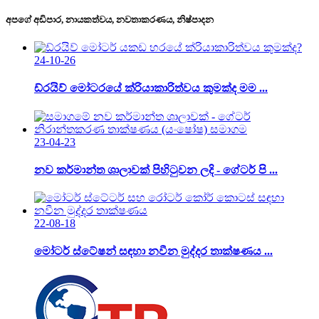
අපගේ අඩිපාර, නායකත්වය, නවතාකරණය, නිෂ්පාදන
24-10-26
ඩ්රයිව් මෝටරයේ ක්රියාකාරිත්වය කුමක්ද මම ...
23-04-23
නව කර්මාන්ත ශාලාවක් පිහිටුවන ලදි - ගේටර් පි ...
22-08-18
මෝටර් ස්ටේෂන් සඳහා නවීන මුද්දර තාක්ෂණය ...