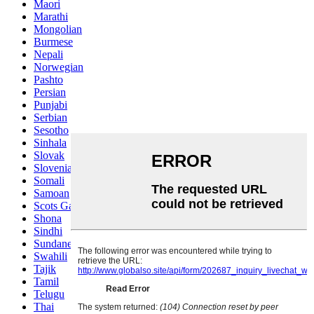
Maori
Marathi
Mongolian
Burmese
Nepali
Norwegian
Pashto
Persian
Punjabi
Serbian
Sesotho
Sinhala
Slovak
Slovenian
Somali
Samoan
Scots Gaelic
Shona
Sindhi
Sundanese
Swahili
Tajik
Tamil
Telugu
Thai