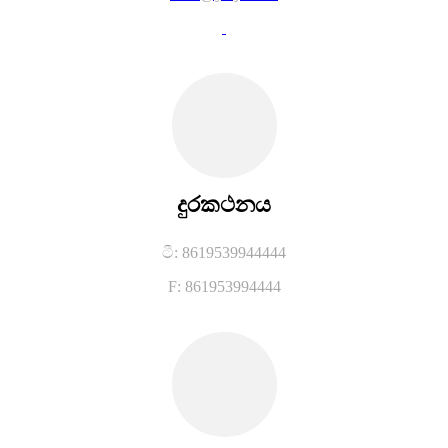
දුරකථනය
ටී: 8619539944444
F: 861953994444