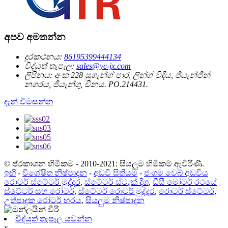
අපව අමතන්න
දුරකථනය:
86195399444134
විද්යුත් තැපෑල:
sales@yc-jx.com
ලිපිනය:
අංක 228 සුගැන්ග් පාර, ලින්ග් වීදිය, ජියැන්ජින්
නගරය, ජියැන්ගු, චීනය. PO.214431.
දැන් විමසන්න
© ප්රකාශන හිමිකම - 2010-2021: සියලුම හිමිකම් ඇවිරිණි.
ඉඟි
-
විශේෂිත නිෂ්පාදන
-
අඩවි සිතියම
-
ජංගම වෙබ් අඩවිය
රොටර් ස්ටේටර් මුද්දර
,
ස්ටේටර් ස්ටැක් දිග
,
ඩීසී මෝටර් රථයේ
ස්ටේටර් සහ රෝටර්
,
ස්ටේටර් රොටර් මුද්දර
,
රොටර් ස්ටේටර්
,
උත්පාදක රෝටර් හරය
,
සියලුම නිෂ්පාදන
විද්යුත් තැපෑල යවන්න
x