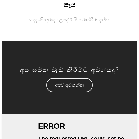
පැය
සඳුදා-සිකුරාදා: උදේ 9 සිට රාත්රී 6 දක්වා
අප සමඟ වැඩ කිරීමට අවශ්යද?
අපව අමතන්න