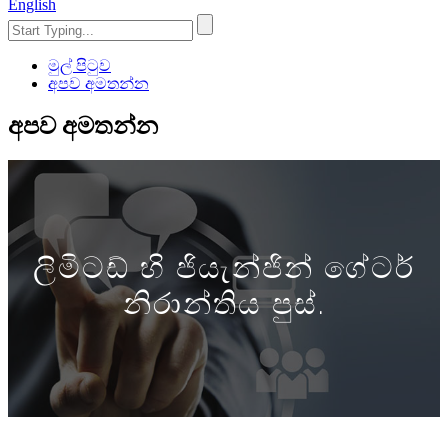
English
මුල් පිටුව
අපව අමතන්න
අපව අමතන්න
ලිමිටඩ් හි ජියැන්ජින් ගේටර්
නිරාන්තිය පුස්.