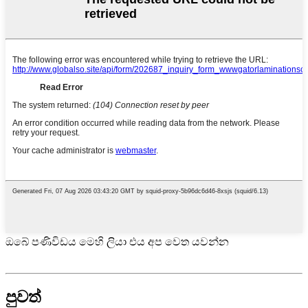
ඔබේ පණිවිඩය මෙහි ලියා එය අප වෙත යවන්න
පුවත්