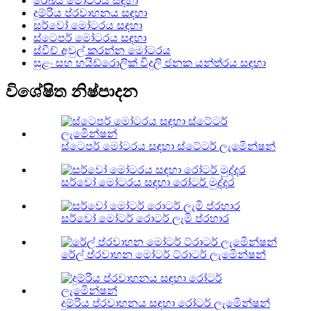
රේඛීය මෝටරය සඳහා
දුම්රිය ප්රවාහනය සඳහා
සර්වෝ මෝටරය සඳහා
ස්ටෙපර් මෝටරය සඳහා
ස්විච් අවුල් කරන්න මෝටරය
සුළං සහ හයිඩ්රොලික් විදුලි ජනක යන්ත්රය සඳහා
විශේෂිත නිෂ්පාදන
ස්ටෙපර් මෝටරය සඳහා ස්ටේටර් ලැමිෙන්ෂන්
සර්වෝ මෝටරය සඳහා රෝටර් මුද්දර
සර්වෝ මෝටර් රොටර් ලැමි ප්රහාර
රේල් ප්රවාහන මෝටර් ට්රාටර් ලැමිෙන්ෂන්
දුම්රිය ප්රවාහනය සඳහා රෝටර් ලැමිෙන්ෂන්