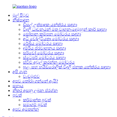
මුල් පිටුව
නිෂ්පාදන
ඩීසල් උත්පාදක යන්ත්රය සඳහා
විදුලි ධාවනයන් මත වාහන-දෙමුහුන් කාර් සඳහා
සෝපාන කම්පන මෝටරය සඳහා
අධි වෝල්ටීයතා මෝටරය සඳහා
රේඛීය මෝටරය සඳහා
දුම්රිය ප්රවාහනය සඳහා
සර්වෝ මෝටරය සඳහා
ස්ටෙපර් මෝටරය සඳහා
ස්විච් අවුල් කරන්න මෝටරය
සුළං සහ හයිඩ්රොලික් විදුලි ජනක යන්ත්රය සඳහා
අපි ගැන
වැඩමුළුව
අපව තෝරා ගන්නේ ඇයි?
සහාය
නිතර අසනු ලබන ප්රශ්න
පුවත්
කර්මාන්ත පුවත්
සමාගම් පුවත්
අපව අමතන්න