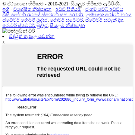
© ප්රකාශන හිමිකම - 2010-2021: සියලුම හිමිකම් ඇවිරිණි.
ඉඟි
-
විශේෂිත නිෂ්පාදන
-
අඩවි සිතියම
-
ජංගම වෙබ් අඩවිය
ඩීසී මෝටර් රථයේ ස්ටේටර් සහ රෝටර්
,
උත්පාදක රෝටර් හරය
,
ස්ටේටර් රොටර් මුද්දර
,
රොටර් ස්ටේටර්
,
ස්ටේටර් ස්ටැක් දිග
,
රොටර් ස්ටේටර් මුද්දර
,
සියලුම නිෂ්පාදන
විද්යුත් තැපෑල යවන්න
x