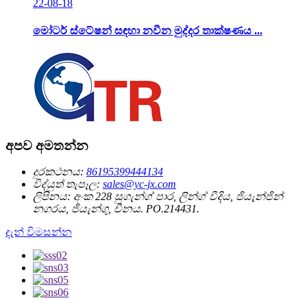
22-08-18
මෝටර් ස්ටේෂන් සඳහා නවීන මුද්දර තාක්ෂණය ...
අපව අමතන්න
දුරකථනය:
86195399444134
විද්යුත් තැපෑල:
sales@yc-jx.com
ලිපිනය:
අංක 228 සුගැන්ග් පාර, ලින්ග් වීදිය, ජියැන්ජින්
නගරය, ජියැන්ගු, චීනය. PO.214431.
දැන් විමසන්න