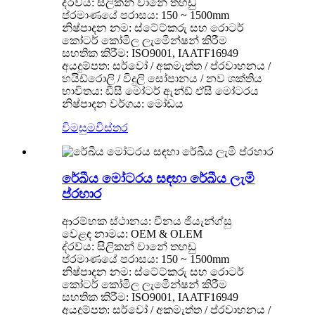
ද්රව්ය: සිලිකන් වානේ තහඩු
ප්රමාණයේ පරාසය: 150 ~ 1500mm
නිෂ්පාදන නම: ස්ටේට්කරු සහ රොටර්
කෝටර් කෝමිල ලැමිෙන්ෂන් කිරීම
සහතික කිරීම: ISO9001, IAATF16949
අයදුම්පත: සර්වෝ / අකමැත්ත / ප්රවාහනය /
හයිඩ්රොලි / විදුලි සෝපානය / නව ශක්තිය
භාවිතය: ඩීසී මෝටර් ඇන්ඩ් ඒසී මෝටරය
නිෂ්පාදන වර්ගය: මෝඩය
විමසුම
විස්තර
රේඛීය මෝටරය සඳහා රේඛීය ලැමි
ප්රහාර
ආරම්භක ස්ථානය: චීනය ජියැන්ග්සු
වෙළඳ නාමය: OEM & OLEM
ද්රව්ය: සිලිකන් වානේ තහඩු
ප්රමාණයේ පරාසය: 150 ~ 1500mm
නිෂ්පාදන නම: ස්ටේට්කරු සහ රොටර්
කෝටර් කෝමිල ලැමිෙන්ෂන් කිරීම
සහතික කිරීම: ISO9001, IAATF16949
අයදුම්පත: සර්වෝ / අකමැත්ත / ප්රවාහනය /