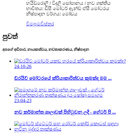
හයිඩ්රොලි / විදුලි සෝපානය / නව ශක්තිය
භාවිතය: ඩීසී මෝටර් ඇන්ඩ් ඒසී මෝටරය
නිෂ්පාදන වර්ගය: මෝඩය
විමසුම
විස්තර
පුවත්
අපගේ අඩිපාර, නායකත්වය, නවතාකරණය, නිෂ්පාදන
24-10-26
ඩ්රයිව් මෝටරයේ ක්රියාකාරිත්වය කුමක්ද මම ...
23-04-23
නව කර්මාන්ත ශාලාවක් පිහිටුවන ලදි - ගේටර් පි ...