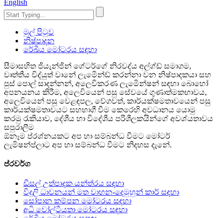
English
මුල් පිටුව
නිෂ්පාදන
රේඛීය මෝටරය සඳහා
සීමාසහිත ජියැන්ජින් ගේටර්ගේ නිරවද්ය අල්ග්ඩ් සමාගම,
වෘත්තීය විද්යුත් වානේ ලැමිෙන්ඩ් කරන්නා වන නිෂ්පාදකයා සහ
පුස් පොල් සාදන්නන්, අලෙවිකරණ ලැමිෙන්ෂන් සඳහා බොහෝ
අපනයනය කිරීම, අලෙවියෙන් පසු සේවයේ ගුණාත්මකභාවය,
අලෙවියෙන් පසු වෙළඳපල, වේගවත්, කාර්යක්ෂමතාවයෙන් පසු
කාර්යක්ෂමතාවයට සහභාගී වීම කෙරෙහි අවධානය යොමු
කරමු රැකියාව, දේශීය හා විදේශීය පරිශීලකයින්ගේ අවශ්යතාවය
සපුරාලීම
ඕනෑම ප්රශ්නයකට අප හා සම්බන්ධ වීමට මෝටර්
ලැමිෂන්ප්ලාට අප හා සම්බන්ධ වීමට නිදහස දැනේ.
ප්රවර්ග
ඩීසල් උත්පාදක යන්ත්රය සඳහා
විදුලි ධාවනයන් මත වාහන-දෙමුහුන් කාර් සඳහා
සෝපාන කම්පන මෝටරය සඳහා
අධි වෝල්ටීයතා මෝටරය සඳහා