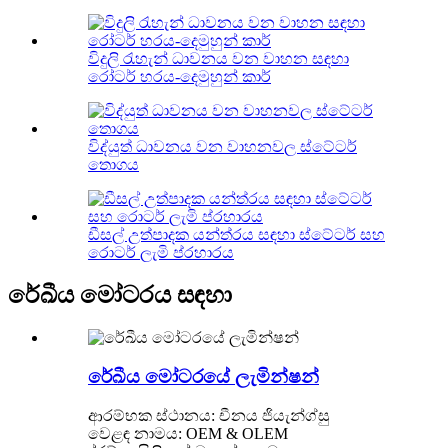
විදුලි රැහැන් ධාවනය වන වාහන සඳහා
රෝටර් හරය-දෙමුහුන් කාර්
විද්යුත් ධාවනය වන වාහනවල ස්ටේටර්
තොගය
ඩීසල් උත්පාදක යන්ත්රය සඳහා ස්ටේටර් සහ
රොටර් ලැමි ප්රහාරය
රේඛීය මෝටරය සඳහා
රේඛීය මෝටරයේ ලැමින්ෂන්
ආරම්භක ස්ථානය: චීනය ජියැන්ග්සු
වෙළඳ නාමය: OEM & OLEM